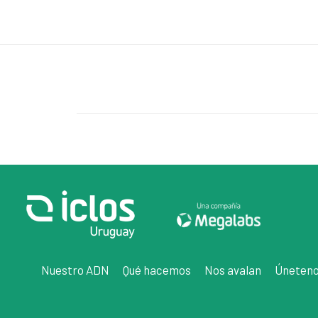
Nuestro ADN
Qué hacemos
Nos avalan
Úneten