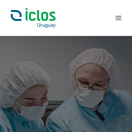
Nuestro ADN
Qué hacemos
Nos avalan
Únetenos
Responsabilidad
Farmacovigilancia
Contacto
Acceso Empleados