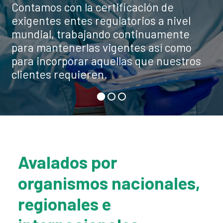
Contamos con la certificación de
exigentes entes regulatorios a nivel
ICLOS en el mundo
mundial, trabajando continuamente
para mantenerlas vigentes así como
Español
para incorporar aquellas que nuestros
Search
clientes requieren.
Avalados por
organismos nacionales,
regionales e