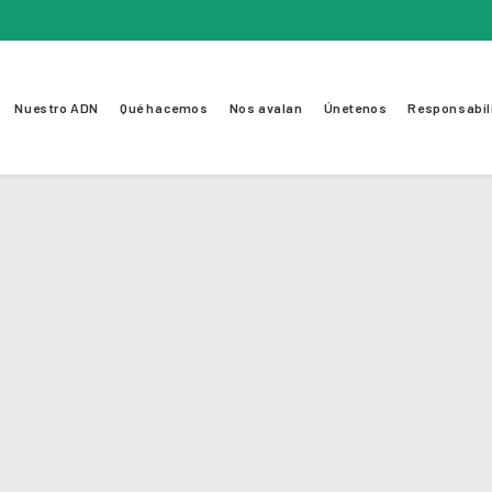
Nuestro ADN
Qué hacemos
Nos avalan
Únetenos
Responsabil